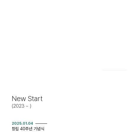
입주예정단지
현장정보
입주가이드
고객센터안내
고객 FAQ
공지사항
오시는길
자유로CC
백학자유로리조트
New Start
(2023 ~ )
2025.01.04
창립 40주년 기념식