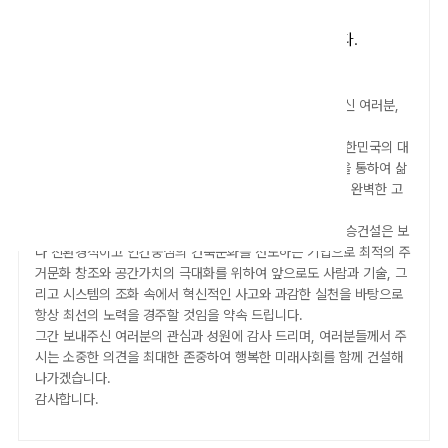
“최고의 품질과 고객만족”
입주예정단지
현장정보
입주가이드
으로
한국건설발전을 선도하는 기업
이 되겠습니다.
고객센터안내
안녕하십니까?
고객 FAQ
유승종합건설 | 유승건설에 관심을 가져주신 여러분,
공지사항
오시는길
감사합니다.
건설업계에 뛰어든지 40년, 질적 경쟁력으로 앞서가는 대한민국의 대
표기업으로
우뚝 설 것을 고객 여러분께 약속드리며 건설을 통하여 삶
의 질을 향상시킨다는 마음으로
최고의 품질, 최고의 기술, 완벽한 고
자유로CC
백학자유로리조트
객만족을 실천하는 기업이 되고자 합니다.
하루가 다르게 변하는 21세기에 맞추어 유승종합건설 | 유승건설은 보
다 친환경적이고
인간중심의 건축문화를 선도하는 기업으로 최적의 주
거문화 창조와 공간가치의 극대화를 위하여
앞으로도 사람과 기술, 그
리고 시스템의 조화 속에서 혁신적인 사고와 과감한 실천을
바탕으로
항상 최선의 노력을 경주할 것임을 약속 드립니다.
그간 보내주신 여러분의 관심과 성원에 감사 드리며, 여러분들께서 주
시는 소중한 의견을
최대한 존중하여 행복한 미래사회를 함께 건설해
나가겠습니다.
감사합니다.